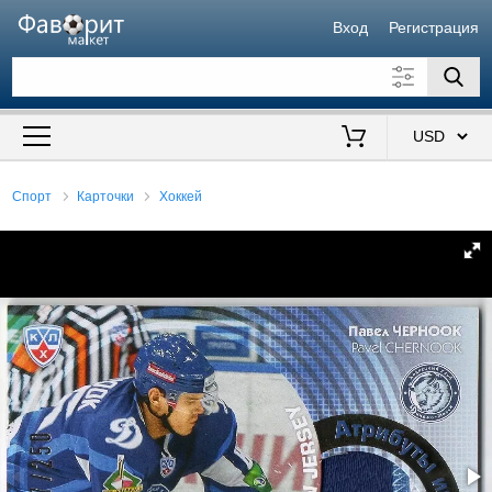
Вход
Регистрация
Искать также в описании
Цена от
до
$
Спорт
Карточки
Хоккей
Продавец