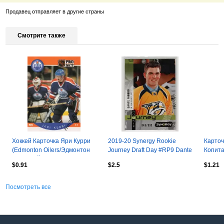
Продавец отправляет в другие страны
Смотрите также
Хоккей Карточка Яри Курри
2019-20 Synergy Rookie
Карточ
(Edmonton Oilers/Эдмонтон
Journey Draft Day #RP9 Dante
Копита
Ойлерз, Йокерит) НХЛ/NHL/
Fabbro 343\999
Лос-Ан
$0.91
$2.5
$1.21
КХЛ
NHL
Посмотреть все