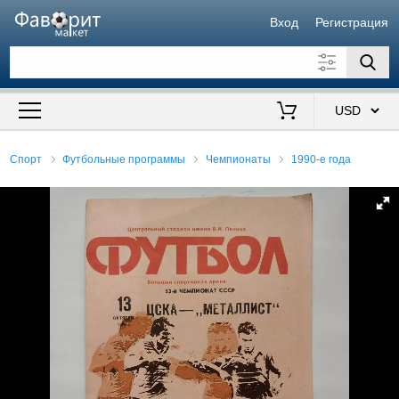
Вход
Регистрация
Искать также в описании
Цена от
до
$
Спорт
Футбольные программы
Чемпионаты
1990-е года
Продавец