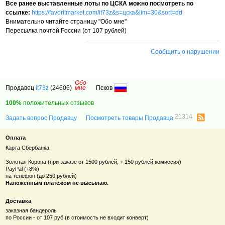
Все ранее выставленные лоты по ЦСКА можно посмотреть по
ссылке:
https://favoritmarket.com/it73z&s=цска&lim=30&sort=dd
Внимательно читайте страницу "Обо мне"
Пересылка почтой России (от 107 рублей)
Сообщить о нарушении
Обо
Продавец
it73z
(24606)
мне
Псков
100%
положительных отзывов
21314
Задать вопрос Продавцу
Посмотреть товары Продавца
Оплата
Карта Сбербанка
Золотая Корона (при заказе от 1500 рублей, + 150 рублей комиссия)
PayPal (+8%)
на телефон (до 250 рублей)
Наложенным платежом не высылаю.
Доставка
заказная бандероль
по России - от 107 руб (в стоимость не входит конверт)