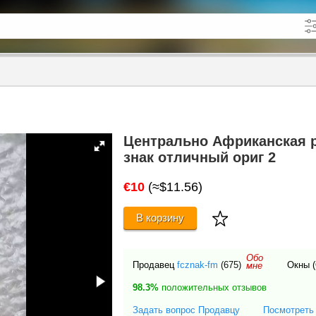
кже в описании
до
Центрально Африканская 
знак отличный ориг 2
€10
(≈$11.56)
В корзину
Обо
Продавец
fcznak-fm
(675)
Окны (
мне
98.3%
положительных отзывов
Задать вопрос Продавцу
Посмотреть