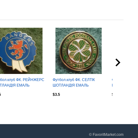
бол.клуб ФК. РЕЙНЖЕРС
Футбол.клуб ФК. СЕЛТІК
Футбол.клуб 
ТЛАНДІЯ ЕМАЛЬ
ШОТЛАНДІЯ ЕМАЛЬ
БЕЛЬГІЯ . ЕМ
5
$3.5
$3.5
© FavoritMarket.com