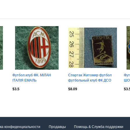
Футбол.клуб ФК. МІЛАН
Спартак Житомир футбол
Фут
ІТАЛІЯ ЕМАЛЬ
футбольный клуб ФК ДСО
ШО
$3.5
$8.09
$3.
ка конфиденциальности
Продавцы
Помощь & Служба поддержки