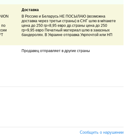
Доставка
UNION
В Россию и Беларусь НЕ ПОСЫЛАЮ (возможна
доставка через третьи страны) в СНГ шлю в м/пакете
 по
цена до 250 гр=8,95 евро др.страны цена
до 250
ссии
гр=9
,95
евро
Печатный материал шлю в заказных
FT
бандеролях. В Украине отправка Укрпочтой или НП
Продавец отправляет в другие страны
Сообщить о нарушении