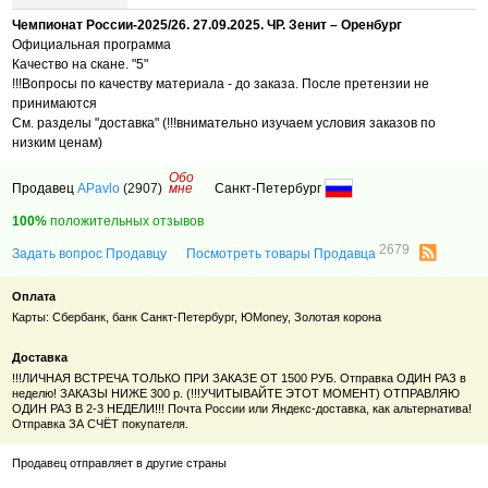
Чемпионат России-2025/26. 27.09.2025. ЧР. Зенит – Оренбург
Официальная программа
Качество на скане. "5"
!!!Вопросы по качеству материала - до заказа. После претензии не
принимаются
См. разделы "доставка" (!!!внимательно изучаем условия заказов по
низким ценам)
Обо
Продавец
APavlo
(2907)
мне
Санкт-Петербург
100%
положительных отзывов
2679
Задать вопрос Продавцу
Посмотреть товары Продавца
Оплата
Карты: Сбербанк, банк Санкт-Петербург,
ЮMoney, Золотая корона
Доставка
!!!ЛИЧНАЯ ВСТРЕЧА ТОЛЬКО ПРИ ЗАКАЗЕ ОТ 1500 РУБ. Отправка ОДИН РАЗ в
неделю! ЗАКАЗЫ НИЖЕ 300 р. (!!!УЧИТЫВАЙТЕ ЭТОТ МОМЕНТ) ОТПРАВЛЯЮ
ОДИН РАЗ В 2-3 НЕДЕЛИ!!! Почта России или Яндекс-доставка, как альтернатива!
Отправка ЗА СЧЁТ покупателя.
Продавец отправляет в другие страны