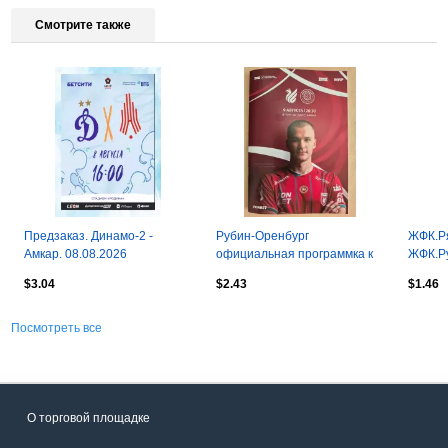
Смотрите также
Предзаказ. Динамо-2 -
Рубин-Оренбург
ЖФК.Ря
Амкар. 08.08.2026
официальная программка к
ЖФК.Ру
матчу
$3.04
$2.43
$1.46
Посмотреть все
О торговой площадке