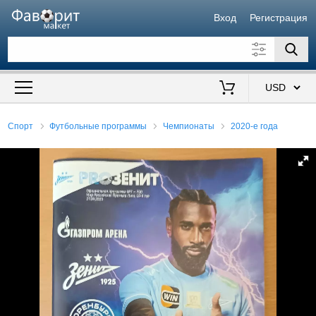
Вход
Регистрация
Искать также в описании
Цена от
до
$
Спорт
Футбольные программы
Чемпионаты
2020-е года
Продавец