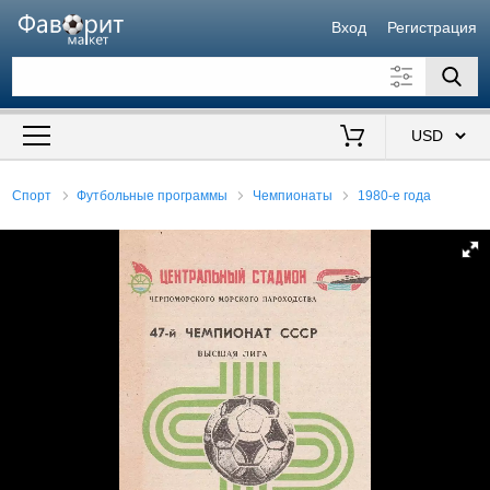
Вход
Регистрация
Искать также в описании
Цена от
до
$
Спорт
Футбольные программы
Чемпионаты
1980-е года
Продавец