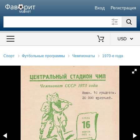
Вход
Регистрация
Искать также в описании
Цена от
до
$
Спорт
Футбольные программы
Чемпионаты
1970-е года
Продавец