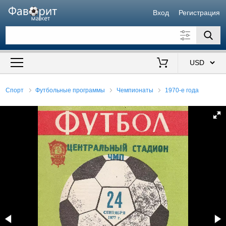
Вход
Регистрация
Искать также в описании
Цена от
до
$
Спорт
Футбольные программы
Чемпионаты
1970-е года
Продавец