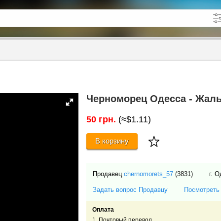
кже в описании
до
Черноморец Одесса - Жальг
50 грн.
(≈$1.11)
В корзину
Продавец
chernomorets_57
(3831)
г. 
Задать вопрос Продавцу
Посмотреть
Оплата
1. Почтовый перевод.