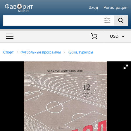
Вход
Регистрация
Искать также в описании
Цена от
до
$
Спорт
Футбольные программы
Кубки, турниры
Продавец