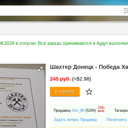
кже в описании
до
.08.2026 в отпуске. Все заказы принимаются и будут выполн
Шахтер Донецк - Победа Ха
245 руб.
(≈$2.98)
В корзину
Обо
Продавец
Snn_80
(5294)
Таганро
мне
Задать вопрос Продавцу
Посмотреть