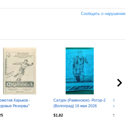
Сообщить о нарушении
омотив Харьков -
Сатурн (Раменское)- Ротор-2
Велес (Подоль
удовые Резервы"
(Волгоград) 16 мая 2026
(Волгоград) 3 
инград - 1954. Копия.
года. (Неофициальная).
года. (Неофиц
25
$1.82
$1.82
ФНЛ-2