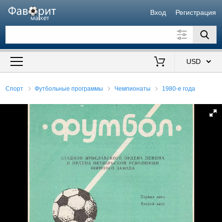
Вход
Регистрация
Искать также в описании
Цена от
до
$
Спорт
Футбольные программы
Чемпионаты
1980-е года
Продавец