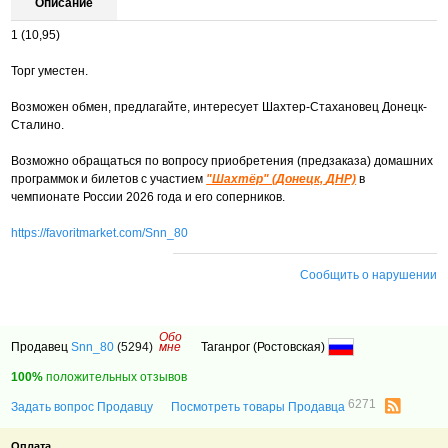
Описание
1 (10,95)
Торг уместен.
Возможен обмен, предлагайте, интересует Шахтер-Стахановец Донецк-
Сталино.
Возможно обращаться по вопросу приобретения (предзаказа) домашних
программок и билетов с участием
"Шахтёр" (Донецк,
ДНР)
в
чемпионате России 2026 года и его соперников.
https://favoritmarket.com/Snn_80
Сообщить о нарушении
Обо
Продавец
Snn_80
(5294)
мне
Таганрог (Ростовская)
100%
положительных отзывов
6271
Задать вопрос Продавцу
Посмотреть товары Продавца
Оплата