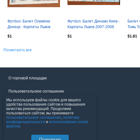
Футбол. Билет Олимпик
Футбол. Билет Динамо Киев -
Билет 
Донецк - Карпаты Львов
Карпаты Львов 2007-2008
Томь Т
2019-2020
Адамо
$1
$1
$1.81
Посмотреть все
О торговой площадке
Пользовательское соглашение
Мы используем файлы cookie для вашего
Политика конфиденциальности
удобства пользования сайтом и повышения
качества рекомендаций. Продолжив
пользоваться сайтом, вы принимаете
Продавцы
пользовательское соглашение
,
политику
конфиденциальности
и
использования cookie
файлов
.
Помощь & Служба поддержки
Принимаю