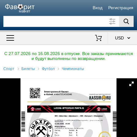
Вход
Регистрация
Искать также в описании
Цена от
до
$
C 27.07.2026 по 16.08.2026 в отпуске. Все заказы принимаются
и будут выполнены по возвращении.
Продавец
Спорт
Билеты
Футбол
Чемпионаты