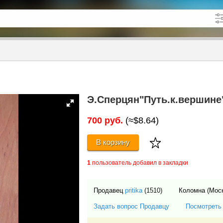
кже в описании
до
Э.Сперцян"Путь.к.вершине
700 руб.
(≈$8.64)
В корзину
1
пользователь добавил в закладки
Продавец
pritika
(1510)
Коломна (Мос
Задать вопрос Продавцу
Посмотреть