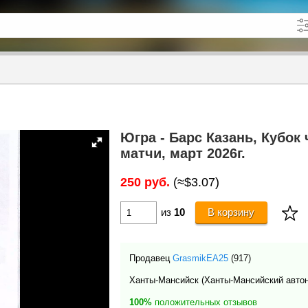
кже в описании
до
Югра - Барс Казань, Кубок 
матчи, март 2026г.
250 руб.
(≈$3.07)
из
10
В корзину
Продавец
GrasmikEA25
(917)
Ханты-Мансийск (Ханты-Мансийский автон
100%
положительных отзывов