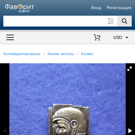
Вход
Регистрация
Искать также в описании
Цена от
до
$
Коллекционирование
Значки, жетоны
Космос
Продавец