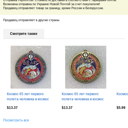
Отправка Укрпочтой. Стоимость доставки в соответствии с тарифами почты.
Возможна отправка по Украине Новой Почтой за счет покупателя!
Продавец отправляет товар за границу, кроме России и Белоруссии.
Продавец отправляет в другие страны
Смотрите также
Космос 65 лет первого
Космос 65 лет первого
Космос
полета человека в космос
полета человека в космос
Юрий Гагарин, значок-2
Юрий Гагарин, значок-1
$13.37
$13.37
$5.99
Посмотреть все