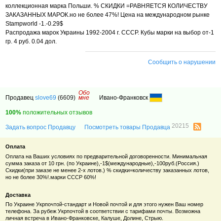
коллекционная марка Польши. % СКИДКИ =РАВНЯЕТСЯ КОЛИЧЕСТВУ
ЗАКАЗАННЫХ МАРОК.но не более 47%! Цена на международном рынке
Stampworld -1.-0.29$
Распродажа марок Украины 1992-2004 г. СССР. Кубы марки на выбор от-1
гр. 4 руб. 0.04 дол.
Сообщить о нарушении
Обо
Продавец
slove69
(6609)
мне
Ивано-Франковск
100%
положительных отзывов
20215
Задать вопрос Продавцу
Посмотреть товары Продавца
Оплата
Оплата на Ваших условиях по предварительной договоренности. Минимальная
сумма заказа от 10 грн. (по Украине),-1$(международные),-100руб.(Россия.)
Скидки(при заказе не менее 2-х лотов.) % скидки=количеству заказанных лотов,
но не более 30%!.марки СССР 60%!
Доставка
По Украине Укрпочтой-стандарт и Новой почтой и для этого нужен Ваш номер
телефона. За рубеж Укрпочтой в соответствии с тарифами почты. Возможна
личная встреча в Ивано-Франковске, Калуше, Долине, Стрыю.