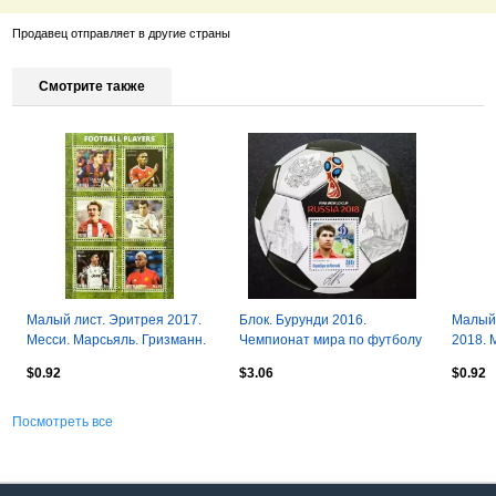
Продавец отправляет в другие страны
Смотрите также
Малый лист. Эритрея 2017.
Блок. Бурунди 2016.
Малый 
Месси. Марсьяль. Гризманн.
Чемпионат мира по футболу
2018. 
Бэйл. Дибала. Погба.
2018. Эдуард Малофеев.
Неймар
$0.92
$3.06
$0.92
Рамос.
Посмотреть все