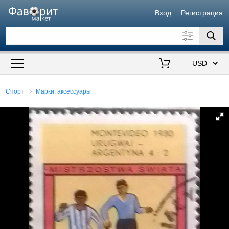
Вход
Регистрация
Искать также в описании
Цена от
до
$
Спорт
Марки, аксессуары
Продавец