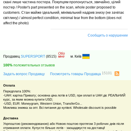
скані лише частина постера.
Покупцям пропонується, звичайно, цілий
постер / Poster's part presented on the scan, whole poster proposed to
customers.
Стан майже ідеальний, мінімальний надрив знизу (не зачіпає
світлину) / almost perfect condition, minimal tear from the bottom (does not
affect the photo)
Сообщить о нарушении
Обо
Продавец
SUPERSPORT
(8515)
мне
м. Київ
100%
положительных отзывов
15101
Задать вопрос Продавцу
Посмотреть товары Продавца
Оплата
Передплата 100%:
-UAH: картка Привату; основна ціна лотів в USD, при оплаті в UAH діє РЕАЛЬНИЙ
курс, за яким можна купити USD;
-USD, EUR: Moneygram, Western Union, TransferGo...
Можлива знижка за опт. Всі питання до купівлі. Wholesale discount is possible
Доставка
Укрпоштою (рекомендованою) або Новою поштою протягом 3 робочих днів після
отримання оплати. Купуєте більше лотів - заощаджуєте на доставці!