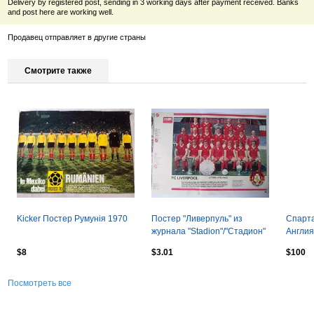
Delivery by registered post, sending in 3 working days after payment received. Banks
and post here are working well.
Продавец отправляет в другие страны
Смотрите также
Kicker Постер Румунія 1970
Постер "Ливерпуль" из
Спарта
журнала "Stadion"/"Стадион"
Англия
1977г
$8
$3.01
$100
Посмотреть все