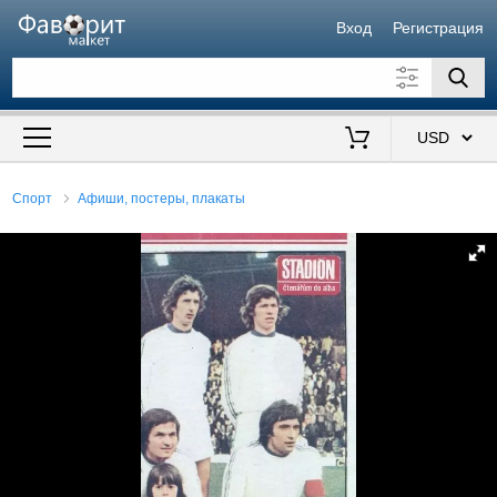
Вход
Регистрация
Искать также в описании
Цена от
до
$
Спорт
Афиши, постеры, плакаты
Продавец