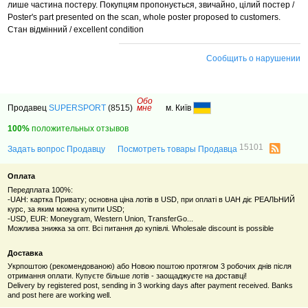
лише частина постеру.
Покупцям пропонується, звичайно, цілий постер /
Poster's part presented on the scan, whole poster proposed to customers.
Стан відмінний / excellent condition
Сообщить о нарушении
Обо
Продавец
SUPERSPORT
(8515)
мне
м. Київ
100%
положительных отзывов
15101
Задать вопрос Продавцу
Посмотреть товары Продавца
Оплата
Передплата 100%:
-UAH: картка Привату; основна ціна лотів в USD, при оплаті в UAH діє РЕАЛЬНИЙ
курс, за яким можна купити USD;
-USD, EUR: Moneygram, Western Union, TransferGo...
Можлива знижка за опт. Всі питання до купівлі. Wholesale discount is possible
Доставка
Укрпоштою (рекомендованою) або Новою поштою протягом 3 робочих днів після
отримання оплати. Купуєте більше лотів - заощаджуєте на доставці!
Delivery by registered post, sending in 3 working days after payment received. Banks
and post here are working well.