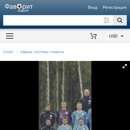
Вход
Регистрация
Искать также в описании
Цена от
до
$
Спорт
Афиши, постеры, плакаты
Продавец