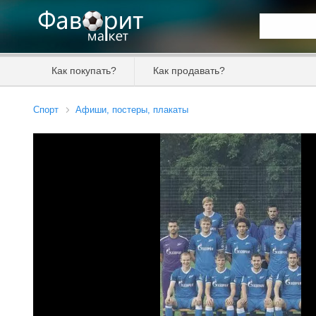
Искать та
Как покупать?
Как продавать?
Цена от
Спорт
Афиши, постеры, плакаты
Продавец