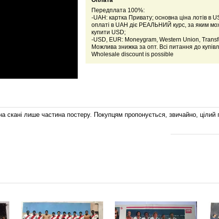
Оплата
Передплата 100%:
-UAH: картка Привату; основна ціна лотів в U
оплаті в UAH діє РЕАЛЬНИЙ курс, за яким м
купити USD;
-USD, EUR: Moneygram, Western Union, Transfe
Можлива знижка за опт. Всі питання до купівл
Wholesale discount is possible
на скані лише частина постеру.
Покупцям пропонується, звичайно, цілий 