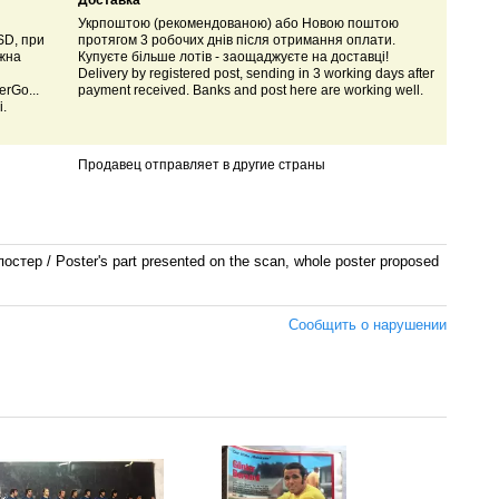
Доставка
Укрпоштою (рекомендованою) або Новою поштою
SD, при
протягом 3 робочих днів після отримання оплати.
ожна
Купуєте більше лотів - заощаджуєте на доставці!
Delivery by registered post, sending in 3 working days after
rGo...
payment received. Banks and post here are working well.
і.
Продавец отправляет в другие страны
постер /
Poster's part presented on the scan, whole poster proposed
Сообщить о нарушении