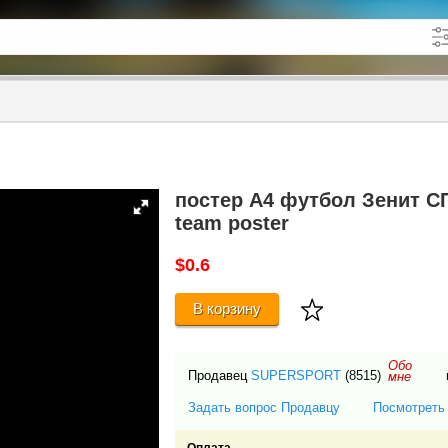
кже в описании
до
постер А4 футбол Зенит СПб 
team poster
$0.6
В корзину
Обо
Продавец
SUPERSPORT
(8515)
мне
Задать вопрос Продавцу
Посмотреть