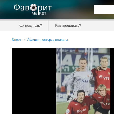
Искать та
Как покупать?
Как продавать?
Цена от
Спорт
Афиши, постеры, плакаты
Продавец