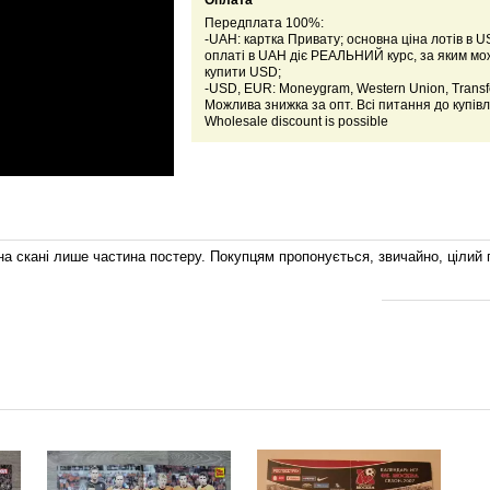
Оплата
Передплата 100%:
-UAH: картка Привату; основна ціна лотів в U
оплаті в UAH діє РЕАЛЬНИЙ курс, за яким м
купити USD;
-USD, EUR: Moneygram, Western Union, Transfe
Можлива знижка за опт. Всі питання до купівл
Wholesale discount is possible
на скані лише частина постеру.
Покупцям пропонується, звичайно, цілий 