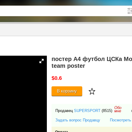
кже в описании
до
постер А4 футбол ЦСКа Мос.
team poster
$0.6
В корзину
Обо
Продавец
SUPERSPORT
(8515)
мне
Задать вопрос Продавцу
Посмотреть