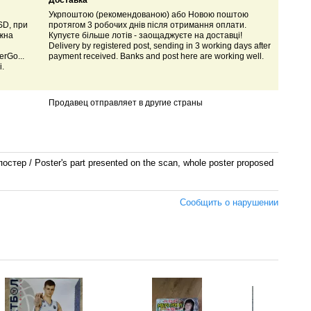
Доставка
Укрпоштою (рекомендованою) або Новою поштою
SD, при
протягом 3 робочих днів після отримання оплати.
ожна
Купуєте більше лотів - заощаджуєте на доставці!
Delivery by registered post, sending in 3 working days after
rGo...
payment received. Banks and post here are working well.
і.
Продавец отправляет в другие страны
постер /
Poster's part presented on the scan, whole poster proposed
Сообщить о нарушении