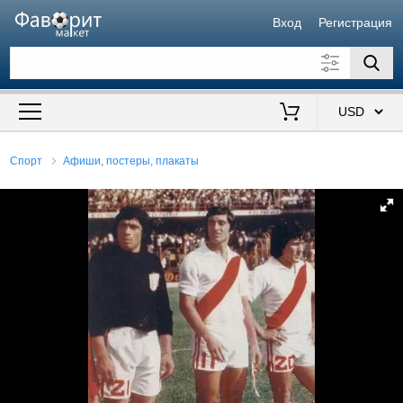
Вход
Регистрация
Искать также в описании
Цена от
до
$
Спорт
Афиши, постеры, плакаты
Продавец