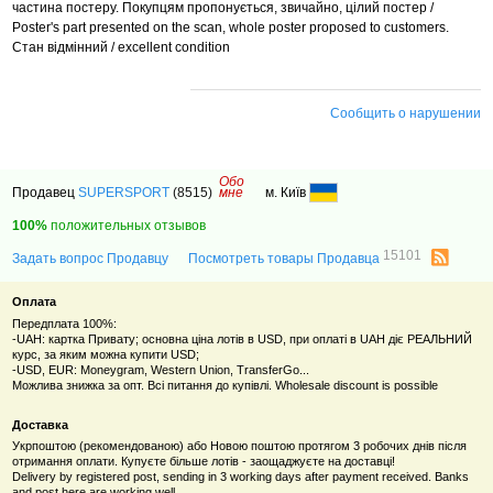
частина постеру. Покупцям пропонується, звичайно, цілий постер /
Poster's part presented on the scan, whole poster proposed to customers.
Стан відмінний / excellent condition
Сообщить о нарушении
Обо
Продавец
SUPERSPORT
(8515)
мне
м. Київ
100%
положительных отзывов
15101
Задать вопрос Продавцу
Посмотреть товары Продавца
Оплата
Передплата 100%:
-UAH: картка Привату; основна ціна лотів в USD, при оплаті в UAH діє РЕАЛЬНИЙ
курс, за яким можна купити USD;
-USD, EUR: Moneygram, Western Union, TransferGo...
Можлива знижка за опт. Всі питання до купівлі. Wholesale discount is possible
Доставка
Укрпоштою (рекомендованою) або Новою поштою протягом 3 робочих днів після
отримання оплати. Купуєте більше лотів - заощаджуєте на доставці!
Delivery by registered post, sending in 3 working days after payment received. Banks
and post here are working well.