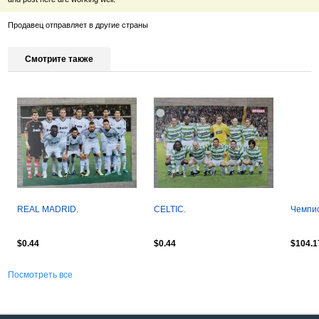
Продавец отправляет в другие страны
Смотрите также
REAL MADRID.
CELTIC.
Чемпио
$0.44
$0.44
$104.1
Посмотреть все