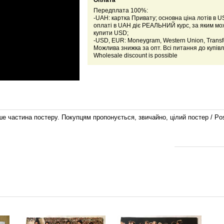
Оплата
Передплата 100%:
-UAH: картка Привату; основна ціна лотів в U
оплаті в UAH діє РЕАЛЬНИЙ курс, за яким м
купити USD;
-USD, EUR: Moneygram, Western Union, Transfe
Можлива знижка за опт. Всі питання до купівл
Wholesale discount is possible
е частина постеру. Покупцям пропонується, звичайно, цілий постер / Poster