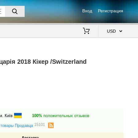
Вход
Регистрация
$
рія 2018 Кікер /Switzerland
м. Київ
100%
положительных отзывов
15101
 товары Продавца