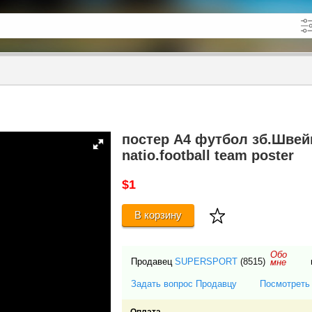
кже в описании
до
постер А4 футбол зб.Швейца
natio.football team poster
$1
В корзину
Обо
Продавец
SUPERSPORT
(8515)
мне
Задать вопрос Продавцу
Посмотреть