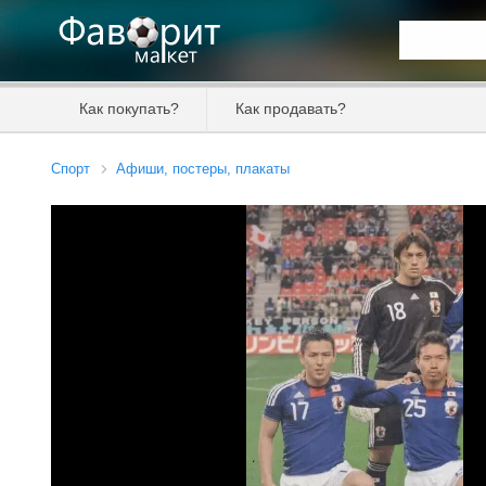
Искать та
Как покупать?
Как продавать?
Цена от
Спорт
Афиши, постеры, плакаты
Продавец