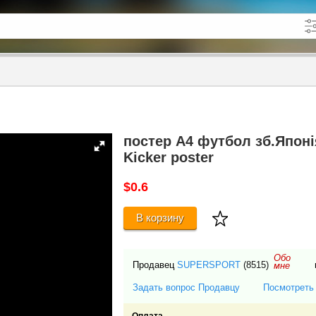
кже в описании
до
постер А4 футбол зб.Японія
Kicker poster
$0.6
В корзину
Обо
Продавец
SUPERSPORT
(8515)
мне
Задать вопрос Продавцу
Посмотреть