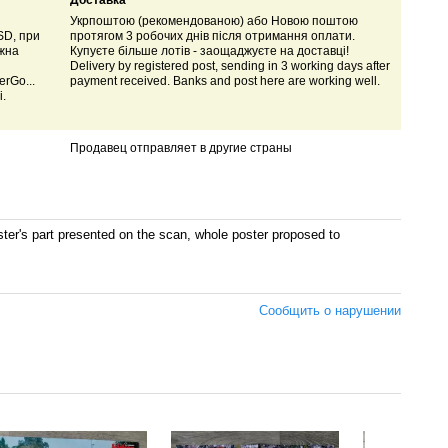
Доставка
Укрпоштою (рекомендованою) або Новою поштою
SD, при
протягом 3 робочих днів після отримання оплати.
ожна
Купуєте більше лотів - заощаджуєте на доставці!
Delivery by registered post, sending in 3 working days after
rGo...
payment received. Banks and post here are working well.
і.
Продавец отправляет в другие страны
's part presented on the scan, whole poster proposed to
Сообщить о нарушении