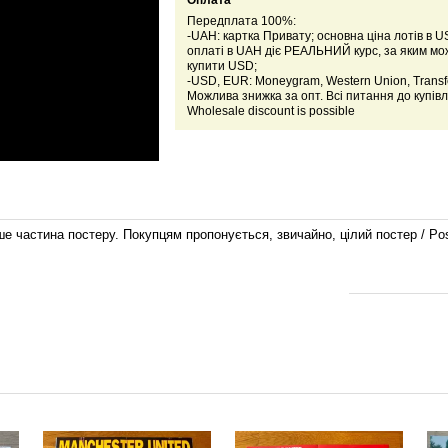
Оплата
Передплата 100%:
-UAH: картка Привату; основна ціна лотів в U
оплаті в UAH діє РЕАЛЬНИЙ курс, за яким м
купити USD;
-USD, EUR: Moneygram, Western Union, Transfe
Можлива знижка за опт. Всі питання до купівл
Wholesale discount is possible
е частина постеру. Покупцям пропонується, звичайно, цілий постер / Poster