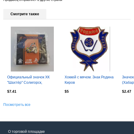
Смотрите также
Официальный значок ХК
Хоккей с мячом. Знак Родина
Значок
"Шахтёр" Солигорск,
Киров
(Хабар
Беларусь
(Арханг
$7.41
$5
$2.47
Посмотреть все
О торговой площадке