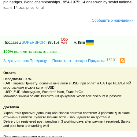
pin badges. World championships 1954-1975: 14 ones won by soviet national
team. 14 pcs, price for all
Сообщить о нарушении
Обо
Продавец
SUPERSPORT
(8515)
мне
м. Київ
100%
положительных отзывов
15101
Задать вопрос Продавцу
Посмотреть товары Продавца
Оплата
Передплата 100%:
-UAH: картка Привату; основна ціна лотів в USD, при оплаті в UAH діє РЕАЛЬНИЙ
курс, за яким можна купити USD;
-USD, EUR: Moneygram, Western Union, TransferGo...
Можлива знижка за опт. Всі питання до купівлі. Wholesale discount is possible
Доставка
Укрпоштою (рекомендованою) або Новою поштою протягом 3 робочих днів після
отримання оплати. Купуєте більше лотів - заощаджуєте на доставці!
Delivery by registered post, sending in 3 working days after payment received. Banks
and post here are working well.
Продавец отправляет в другие страны