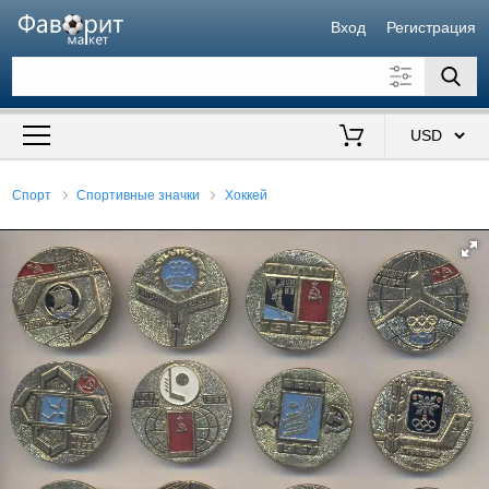
Вход
Регистрация
Искать также в описании
Цена от
до
$
Спорт
Спортивные значки
Хоккей
Продавец