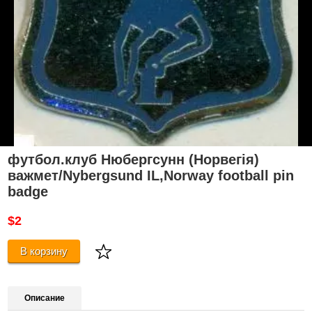
футбол.клуб Нюбергсунн (Норвегія)
важмет/Nybergsund IL,Norway football pin
badge
$2
В корзину
Описание