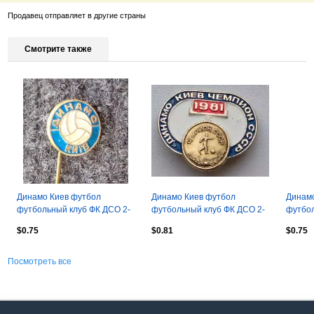
Продавец отправляет в другие страны
Смотрите также
Динамо Киев футбол
Динамо Киев футбол
Динамо
футбольный клуб ФК ДСО 2-
футбольный клуб ФК ДСО 2-
футбол
7-7
8-7
9-2
$0.75
$0.81
$0.75
Посмотреть все