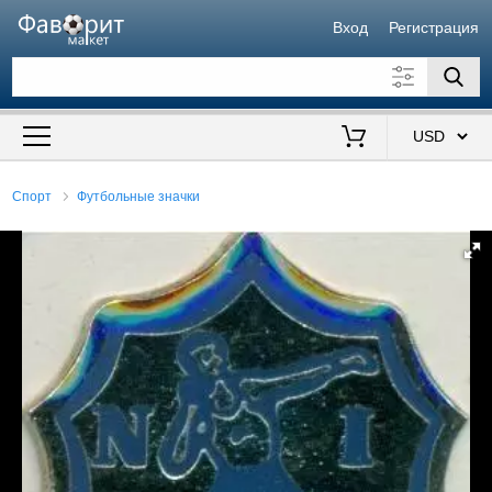
Вход
Регистрация
Искать также в описании
Цена от
до
$
Спорт
Футбольные значки
Продавец