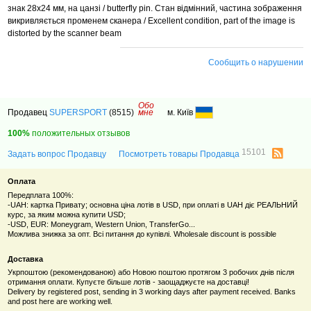
знак 28х24 мм, на цанзі / butterfly pin.
Стан відмінний, частина зображення
викривляється променем сканера / Excellent condition, part of the image
is
distorted by the scanner beam
Сообщить о нарушении
Обо
Продавец
SUPERSPORT
(8515)
мне
м. Київ
100%
положительных отзывов
15101
Задать вопрос Продавцу
Посмотреть товары Продавца
Оплата
Передплата 100%:
-UAH: картка Привату; основна ціна лотів в USD, при оплаті в UAH діє РЕАЛЬНИЙ
курс, за яким можна купити USD;
-USD, EUR: Moneygram, Western Union, TransferGo...
Можлива знижка за опт. Всі питання до купівлі. Wholesale discount is possible
Доставка
Укрпоштою (рекомендованою) або Новою поштою протягом 3 робочих днів після
отримання оплати. Купуєте більше лотів - заощаджуєте на доставці!
Delivery by registered post, sending in 3 working days after payment received. Banks
and post here are working well.