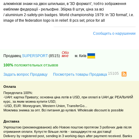
алюмінієві знаки на двох шпильках, в '3D форматі', тобто зображення
емблеми федерації - рельєфне. Збірка 8 штук, ціна за всі
/ aluminium 2-safety-pin badges. World championship 1979:
in '3D format', i.e.
image of the federation logo is in relief. 8
pcs set, price for all
Сообщить о нарушении
Обо
Продавец
SUPERSPORT
(8515)
мне
м. Київ
100%
положительных отзывов
15105
Задать вопрос Продавцу
Посмотреть товары Продавца
Оплата
Передплата 100%:
-UAH: картка Привату; основна ціна лотів в USD, при оплаті в UAH діє РЕАЛЬНИЙ
курс, за яким можна купити USD;
-USD, EUR: Moneygram, Western Union, TransferGo...
Можлива знижка за опт. Всі питання до купівлі. Wholesale discount is possible
Доставка
Укрпоштою (рекомендованою) або Новою поштою протягом 3 робочих днів після
отримання оплати. Купуєте більше лотів - заощаджуєте на доставці!
Delivery by registered post, sending in 3 working days after payment received. Banks