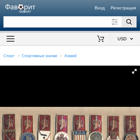
Вход
Регистрация
Искать также в описании
Цена от
до
$
Спорт
Спортивные значки
Хоккей
Продавец