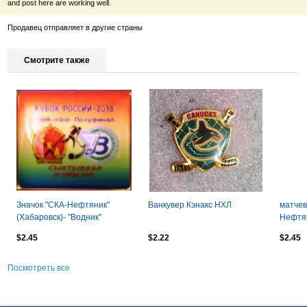
and post here are working well.
Продавец отправляет в другие страны
Смотрите также
Значок "СКА-Нефтяник"
Ванкувер Кэнакс НХЛ
матчев
(Хабаровск)- "Водник"
Нефтян
(Архангельск) кубок 2018г.
"Динам
$2.45
$2.22
$2.45
2019г 
Посмотреть все