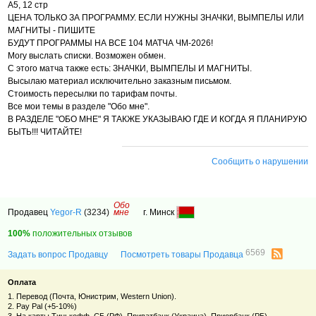
А5, 12 стр
ЦЕНА ТОЛЬКО ЗА ПРОГРАММУ. ЕСЛИ НУЖНЫ ЗНАЧКИ, ВЫМПЕЛЫ ИЛИ
МАГНИТЫ - ПИШИТЕ
БУДУТ ПРОГРАММЫ НА ВСЕ 104 МАТЧА ЧМ-2026!
Могу выслать списки. Возможен обмен.
С этого матча также есть: ЗНАЧКИ, ВЫМПЕЛЫ И МАГНИТЫ.
Высылаю материал исключительно заказным письмом.
Стоимость пересылки по тарифам почты.
Все мои темы в разделе "Обо мне".
В РАЗДЕЛЕ "ОБО МНЕ" Я ТАКЖЕ УКАЗЫВАЮ ГДЕ И КОГДА Я ПЛАНИРУЮ
БЫТЬ!!! ЧИТАЙТЕ!
Сообщить о нарушении
Обо
Продавец
Yegor-R
(3234)
мне
г. Минск
100%
положительных отзывов
6569
Задать вопрос Продавцу
Посмотреть товары Продавца
Оплата
1. Перевод (Почта, Юнистрим, Western Union).
2. Pay Pal (+5-10%)
3. На карты Тинькофф, СБ (РФ), Приватбанк (Украина), Приорбанк (РБ)