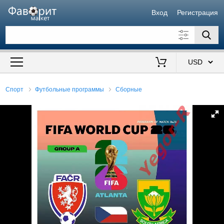
Вход
Регистрация
Искать также в описании
Цена от
до
$
Спорт
Футбольные программы
Сборные
Продавец