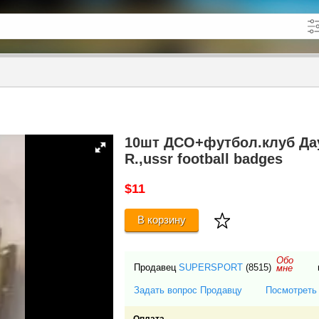
кже в описании
до
10шт ДСО+футбол.клуб Дау
R.,ussr football badges
$11
В корзину
Обо
Продавец
SUPERSPORT
(8515)
мне
Задать вопрос Продавцу
Посмотреть