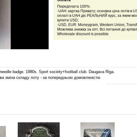
Оплата
Передплата 100%:
-UAH: картка Привату; основна ціна лотів в U
оплаті в UAH діє РЕАЛЬНИЙ курс, за яким м
купити USD;
-USD, EUR: Moneygram, Western Union, Transfe
Можлива знижка за опт. Всі питання до купівл
Wholesale discount is possible
 needle badge. 1980s. Sport society+football club. Daugava Riga.
жлива зміна складу лоту - за попередньою домовленістю