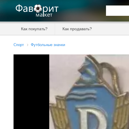
Искать та
Как покупать?
Как продавать?
Цена от
Спорт
Футбольные значки
Продавец