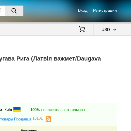
Вход
Регистрация
$
гава Рига (Латвія важмет/Daugava
м. Київ
100%
положительных отзывов
15101
 товары Продавца