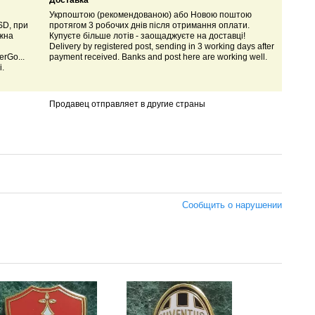
Доставка
Укрпоштою (рекомендованою) або Новою поштою
SD, при
протягом 3 робочих днів після отримання оплати.
ожна
Купуєте більше лотів - заощаджуєте на доставці!
Delivery by registered post, sending in 3 working days after
rGo...
payment received. Banks and post here are working well.
і.
Продавец отправляет в другие страны
Сообщить о нарушении