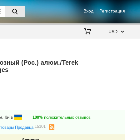
Вход
Регистрация
$
озный (Рос.) алюм./Terek
ges
м. Київ
100%
положительных отзывов
15101
 товары Продавца