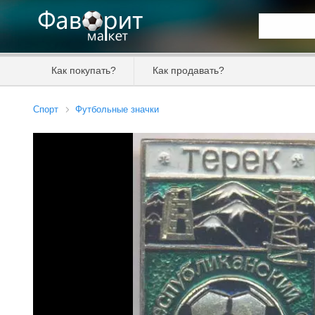
Искать та
Как покупать?
Как продавать?
Цена от
Спорт
Футбольные значки
Продавец