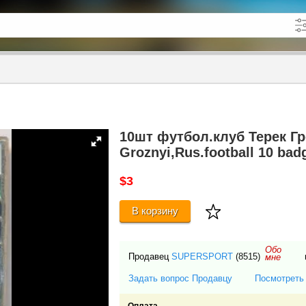
кже в описании
до
10шт футбол.клуб Терек Гр
Groznyi,Rus.football 10 bad
$3
В корзину
Обо
Продавец
SUPERSPORT
(8515)
мне
Задать вопрос Продавцу
Посмотреть