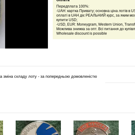
Оплата
Передплата 100%:
-UAH: картка Привату; основна ціна лотів в U
оплаті в UAH діє РЕАЛЬНИЙ курс, за яким м
купити USD;
-USD, EUR: Moneygram, Western Union, Transfe
Можлива знижка за опт. Всі питання до купівл
Wholesale discount is possible
лива зміна складу лоту - за попередньою домовленістю