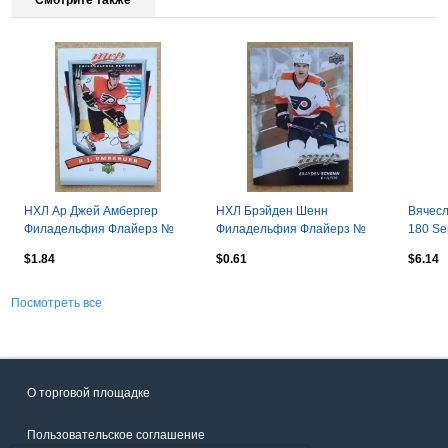
Смотрите также
НХЛ Ар Джей Амбергер
НХЛ Брэйден Шенн
Вячесл
Филадельфия Флайерз №
Филадельфия Флайерз №
180 Se
214 автограф
115
Швеци
$1.84
$0.61
$6.14
Посмотреть все
О торговой площадке
Пользовательское соглашение