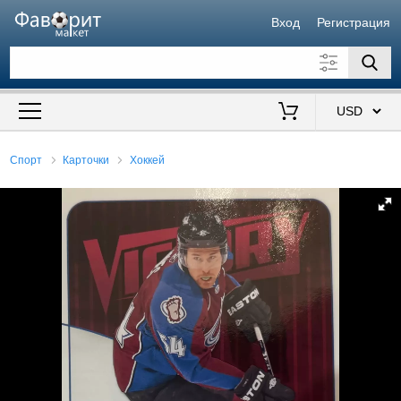
Вход
Регистрация
Искать также в описании
Цена от
до
$
Спорт
Карточки
Хоккей
Продавец