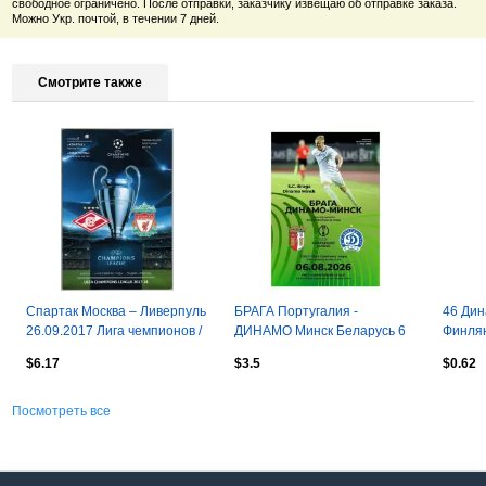
свободное ограничено. После отправки, заказчику извещаю об отправке заказа.
Можно Укр. почтой, в течении 7 дней.
Смотрите также
Спартак Москва – Ливерпуль
БРАГА Португалия -
46 Дин
26.09.2017 Лига чемпионов /
ДИНАМО Минск Беларусь 6
Финля
Без постера *См.описание
августа 2026 ЛК офиц на
$6.17
$3.5
$0.62
выезд
Посмотреть все