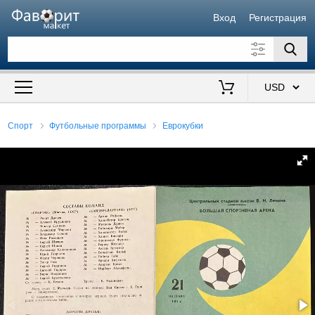
Вход
Регистрация
Искать также в описании
Цена от
до
$
Спорт
Футбольные программы
Еврокубки
Продавец