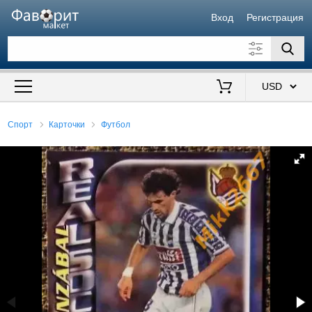
Вход
Регистрация
Искать также в описании
Цена от
до
$
Спорт
Карточки
Футбол
Продавец