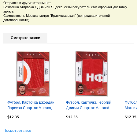
Отправки в другие страны нет.
Возможна отправка СДЭК или Яндекс, если покупатель сам оформит доставку
заказа.
Самовывоз: г. Москва, метро "Братиславская" (по предварительной
договоренности).
Смотрите также
Футбол. Карточка Джордан
Футбол. Карточка Георгий
Футбол
Ларссон Спартак Москва,
Джикия Спартак Москва/
Максим
Швеция РПЛ 2020-21, тираж
Локомотив/Амкар/Химки РПЛ
Москва
$12.35
$12.35
$12.35
19/28
2020-21
24/28
Посмотреть все