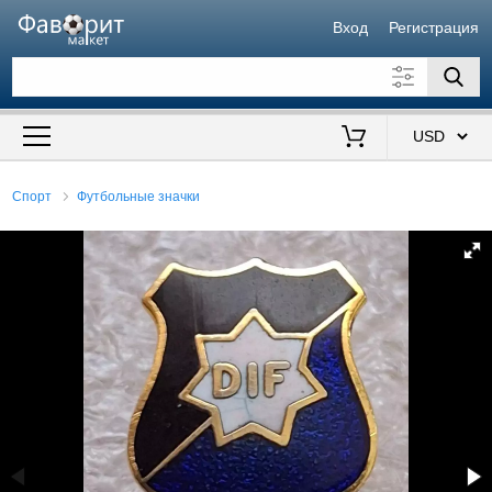
Вход
Регистрация
Искать также в описании
Цена от
до
$
Спорт
Футбольные значки
Продавец