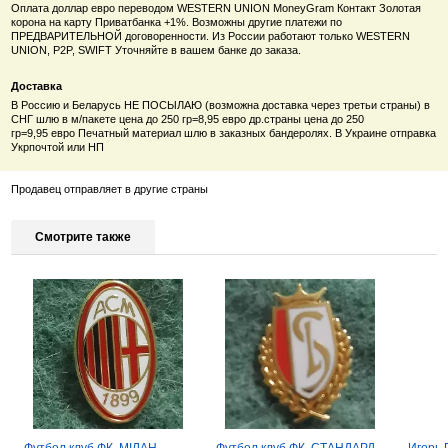
Оплата доллар евро переводом WESTERN UNION MoneyGram Контакт Золотая
корона на карту Приватбанка +1%. Возможны другие платежи по
ПРЕДВАРИТЕЛЬНОЙ договоренности. Из России работают только
WESTERN
UNION, P2P, SWIFT Уточняйте в вашем банке до заказа.
Доставка
В Россию и Беларусь НЕ ПОСЫЛАЮ (возможна доставка через третьи страны) в
СНГ шлю в м/пакете цена до 250 гр=8,95 евро др.страны цена
до 250
гр=9
,95
евро
Печатный материал шлю в заказных бандеролях. В Украине отправка
Укрпочтой или НП
Продавец отправляет в другие страны
Смотрите также
Футбол.клуб ФК. МІЛАН
Футбол.клуб ФК. СТАНДАРД
Игорь 