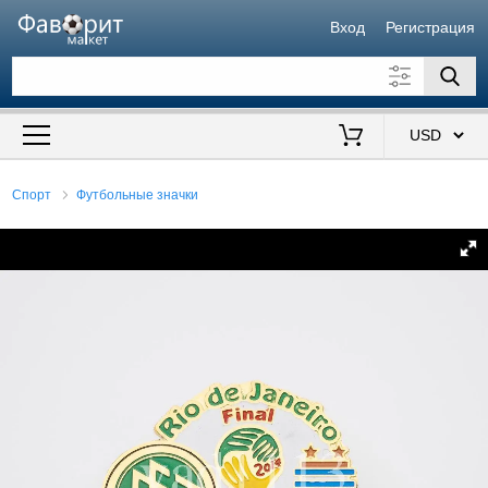
Вход
Регистрация
Искать также в описании
Цена от
до
$
Спорт
Футбольные значки
Продавец