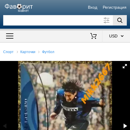
Вход
Регистрация
Искать также в описании
Цена от
до
$
Спорт
Карточки
Футбол
Продавец