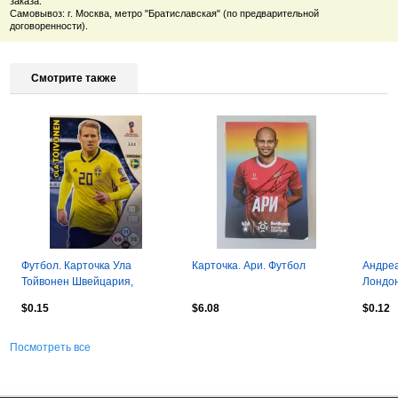
заказа.
Самовывоз: г. Москва, метро "Братиславская" (по предварительной
договоренности).
Смотрите также
Футбол. Карточка Ула
Карточка. Ари. Футбол
Андреа
Тойвонен Швейцария,
Лондон
Сандерленд/Ренн/ПСВ
мирово
$0.15
$6.08
$0.12
Чемпионат Мира 2018
Посмотреть все