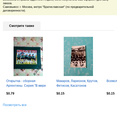
заказа.
Самовывоз: г. Москва, метро "Братиславская" (по предварительной
договоренности).
Смотрите также
Открытка - сборная
Макаров, Ларионов, Крутов,
Всевол
Аргентины. Серия "В мире
Фетисов, Касатонов
футбола"
$0.79
$0.15
$0.15
Посмотреть все