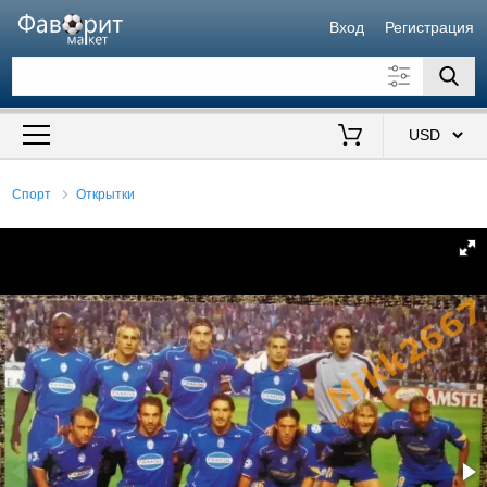
Вход
Регистрация
Искать также в описании
Цена от
до
$
Спорт
Открытки
Продавец