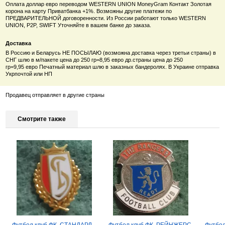
Оплата доллар евро переводом WESTERN UNION MoneyGram Контакт Золотая
корона на карту Приватбанка +1%. Возможны другие платежи по
ПРЕДВАРИТЕЛЬНОЙ договоренности. Из России работают только
WESTERN
UNION, P2P, SWIFT Уточняйте в вашем банке до заказа.
Доставка
В Россию и Беларусь НЕ ПОСЫЛАЮ (возможна доставка через третьи страны) в
СНГ шлю в м/пакете цена до 250 гр=8,95 евро др.страны цена
до 250
гр=9
,95
евро
Печатный материал шлю в заказных бандеролях. В Украине отправка
Укрпочтой или НП
Продавец отправляет в другие страны
Смотрите также
Футбол.клуб ФК. СТАНДАРД
Футбол.клуб ФК. РЕЙНЖЕРС
Футбол