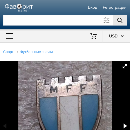
Вход
Регистрация
Искать также в описании
Цена от
до
$
Спорт
Футбольные значки
Продавец