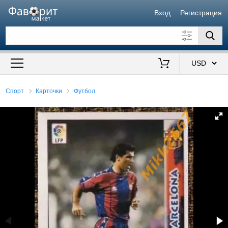
Вход
Регистрация
Искать также в описании
Цена от
до
$
Спорт
Карточки
Футбол
Продавец