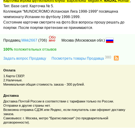
Карточка игрока футбольного клуба "Барселона" Miguel A.
NADAL
Homar
,
Тип: Base card. Карточка № 5.
Коллекция "MUNDICROMO Испанская Лига 1998-1999" посвящена
чемпионату Испании по футболу 1998-1999.
Состояние карточки смотрите на фото.Все вопросы прошу решать до
покупки. После покупки претензии не принимаются.
Обо
Продавец
Mikk2667
(706)
мне
Москва (Московская обл.)
100%
положительных отзывов
380
Задать вопрос Продавцу
Посмотреть товары Продавца
Оплата
1.Карта СБЕР.
2.Наличные.
Минимальная общая стоимость заказа - 300 рублей.
Доставка
Доставка Почтой России в соответствии с тарифами только по России.
Отправки в другие страны нет.
Возможна отправка СДЭК или Яндекс, если покупатель сам оформит доставку
заказа.
Самовывоз: г. Москва, метро "Братиславская" (по предварительной
договоренности).