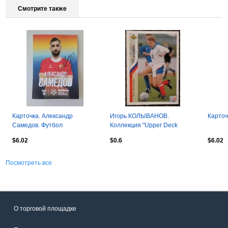
Смотрите также
Карточка. Александр
Игорь КОЛЫВАНОВ.
Карточ
Самедов. Футбол
Коллекция "Upper Deck
Чемпионат Мира США 1994"
$6.02
$0.6
$6.02
Посмотреть все
О торговой площадке