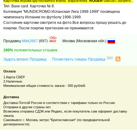
Карточка игрока футбольного клуба "Барселона"
ROGER
Garcia i Junyent
,
Тип: Base card. Карточка № 8.
Коллекция "MUNDICROMO Испанская Лига 1998-1999" посвящена
чемпионату Испании по футболу 1998-1999.
Состояние карточки смотрите на фото.Все вопросы прошу решать до
покупки. После покупки претензии не принимаются.
Обо
Продавец
Mikk2667
(697)
мне
Москва (Московская обл.)
100%
положительных отзывов
380
Задать вопрос Продавцу
Посмотреть товары Продавца
Оплата
1.Карта СБЕР.
2.Наличные.
Минимальная общая стоимость заказа - 300 рублей.
Доставка
Доставка Почтой России в соответствии с тарифами только по России.
Отправки в другие страны нет.
Возможна отправка СДЭК или Яндекс, если покупатель сам оформит доставку
заказа.
Самовывоз: г. Москва, метро "Братиславская" (по предварительной
договоренности).