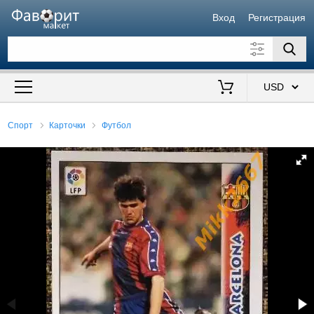
Вход
Регистрация
Искать также в описании
Цена от
до
$
Спорт
Карточки
Футбол
Продавец