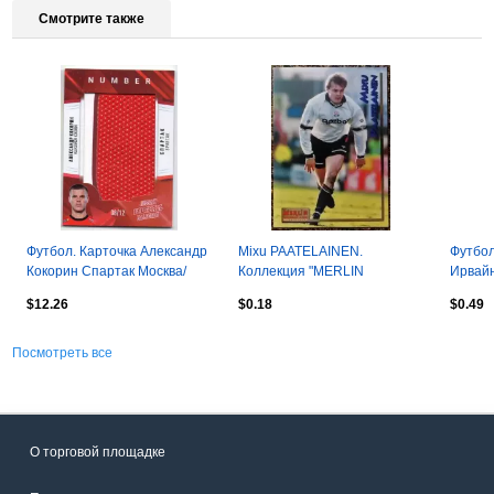
Смотрите также
Футбол. Карточка Александр
Mixu PAATELAINEN.
Футбол
Кокорин Спартак Москва/
Коллекция "MERLIN
Ирвайн
Динамо/Зенит/Сочи РПЛ
Английская Премьер-Лига
Паули,
$12.26
$0.18
$0.49
2020-21
1995-1996"
Panini
Посмотреть все
О торговой площадке