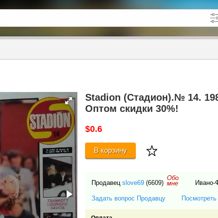
кже в описании
до
Stadion (Стадион).№ 14. 1
Оптом cкидки 30%!
$0.6
В корзину
Обо
Продавец
slove69
(6609)
Ивано-
мне
Задать вопрос Продавцу
Посмотреть