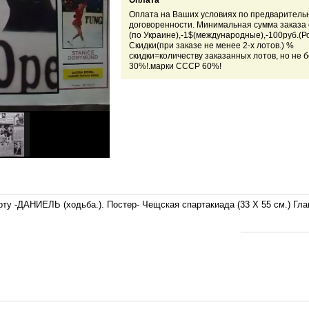
Оплата
Оплата на Ваших условиях по предваритель
договоренности. Минимальная сумма заказа о
(по Украине),-1$(международные),-100руб.(Ро
Скидки(при заказе не менее 2-х лотов.) %
скидки=количеству заказанных лотов, но не 
30%!.марки СССР 60%!
го спорту -ДАНИЕЛЬ (ходьба.). Постер- Чещская спартакиада (33 Х 55 см