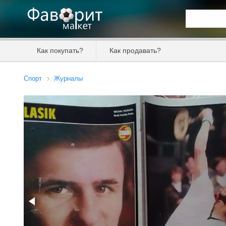
Искать та
Как покупать?
Как продавать?
Цена от
Спорт
Журналы
Продавец