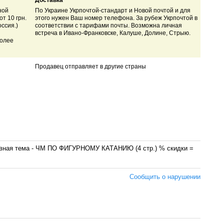
Доставка
ной
По Украине Укрпочтой-стандарт и Новой почтой и для
т 10 грн.
этого нужен Ваш номер телефона. За рубеж Укрпочтой в
ссия.)
соответствии с тарифами почты. Возможна личная
встреча в Ивано-Франковске, Калуше, Долине, Стрыю.
более
Продавец отправляет в другие страны
.) Главная тема - ЧМ ПО ФИГУРНОМУ КАТАНИЮ (4 стр.) % скидки =
Сообщить о нарушении