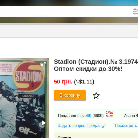
кже в описании
до
Stadion (Стадион).№ 3.1974
Оптом скидки до 30%!
50 грн.
(≈$1.11)
В корзину
Обо
Продавец
slove69
(6609)
Ивано-
мне
Задать вопрос Продавцу
Посмотреть