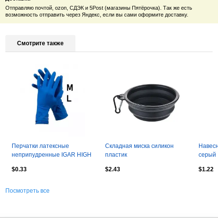
Отправляю почтой, ozon, СДЭК и 5Post (магазины Пятёрочка). Так же есть
возможность отправить через Яндекс, если вы сами оформите доставку.
Смотрите также
Перчатки латексные
Складная миска силикон
Навесн
неприпудренные IGAR HIGH
пластик
серый
RISK Н307 повышенной
$0.33
$2.43
$1.22
прочности Таила
Посмотреть все