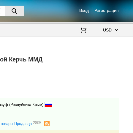
Вход
Регистрация
$
ерой Керчь ММД
рзуф (Республика Крым)
2805
 товары Продавца