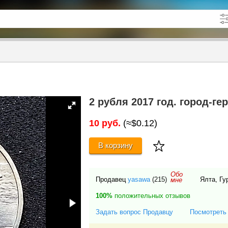
кже в описании
до
2 рубля 2017 год. город-г
10 руб.
(≈$0.12)
В корзину
Обо
Продавец
yasawa
(215)
Ялта, Гу
мне
100%
положительных отзывов
Задать вопрос Продавцу
Посмотреть