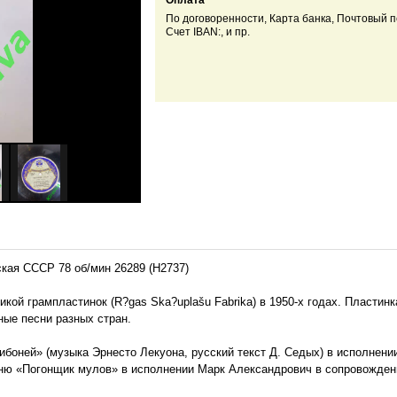
Оплата
По договоренности, Карта банка, Почтовый п
Счет IBAN:, и пр.
кая СССР 78 об/мин 26289 (Н2737)
ой грампластинок (R?gas Ska?uplašu Fabrika) в 1950-х годах. Пластин
ные песни разных стран.
Сибоней» (музыка Эрнесто Лекуона, русский текст Д. Седых) в исполне
ню «Погонщик мулов» в исполнении Марк Александрович в сопровождени