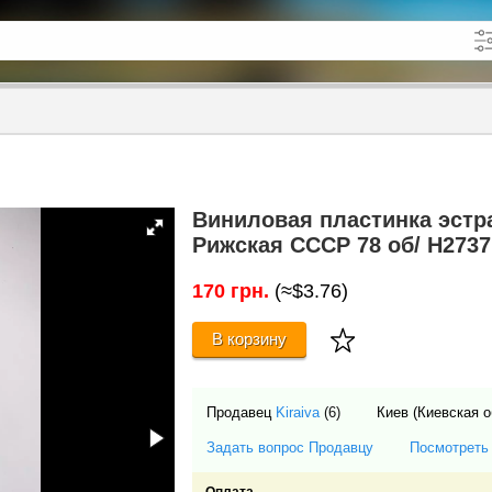
кже в описании
до
Виниловая пластинка эстр
Рижская СССР 78 об/ Н2737
170 грн.
(≈$3.76)
В корзину
Продавец
Kiraiva
(6)
Киев (Киевская о
Задать вопрос Продавцу
Посмотреть