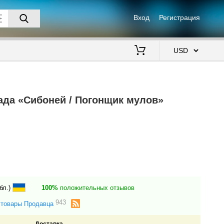
Вход
Регистрация
$
ада «Сибоней / Погонщик мулов»
бл.)
100%
положительных отзывов
943
 товары Продавца