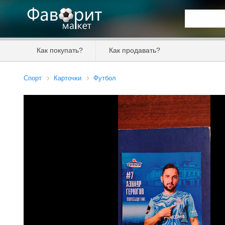
Искать та
Как покупать?
Как продавать?
Цена от
Спорт
Карточки
Футбол
Продавец