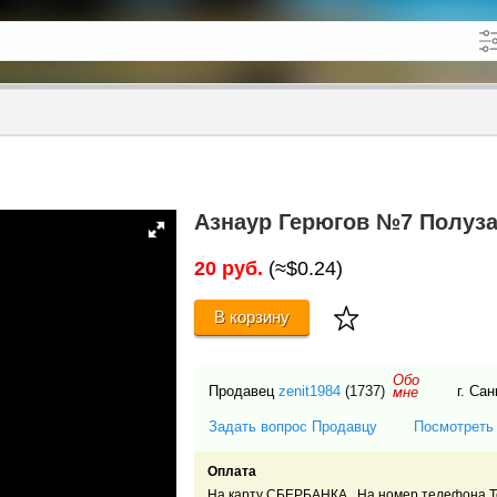
кже в описании
до
Азнаур Герюгов №7 Полуз
20 руб.
(≈$0.24)
В корзину
Обо
Продавец
zenit1984
(1737)
г. Са
мне
Задать вопрос Продавцу
Посмотреть
Оплата
На карту СБЕРБАНКА. На номер телефона Т