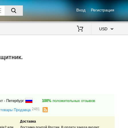
Вход
Регистрация
$
ащитник.
нкт - Петербург
100%
положительных отзывов
2481
 товары Продавца
Доставка
еle2 или
Доставка почтой России. В оплату заказа входит