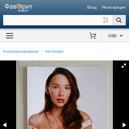
Вход
Регистрация
Искать также в описании
Цена от
до
$
Коллекционирование
Автографы
Продавец