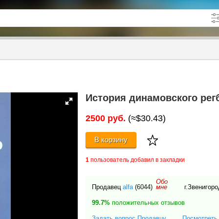
кже в описании
до
История динамовского регби
2500 руб.
(≈$30.43)
В корзину
1
пользователь добавил в закладки
Обо
Продавец
alfa
(6044)
г.Звенигор
мне
99.7%
положительных отзывов
Задать вопрос Продавцу
Посмотреть