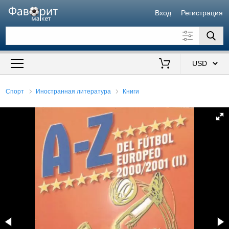
Вход
Регистрация
Искать также в описании
Цена от
до
$
Спорт
Иностранная литература
Книги
Продавец