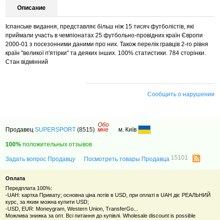
Описание
Іспанське видання, представляє більш ніж 15 тисяч футболістів, які
приймали участь в чемпіонатах 25 футбольно-провідних країн Європи
2000-01 з посезонними даними про них. Також перелік гравців 2-го рівня
країн "великої п'ятірки" та деяких інших. 100% статистики. 784 сторінки.
Стан відмінний
Сообщить о нарушении
Обо
Продавец
SUPERSPORT
(8515)
мне
м. Київ
100%
положительных отзывов
15101
Задать вопрос Продавцу
Посмотреть товары Продавца
Оплата
Передплата 100%:
-UAH: картка Привату; основна ціна лотів в USD, при оплаті в UAH діє РЕАЛЬНИЙ
курс, за яким можна купити USD;
-USD, EUR: Moneygram, Western Union, TransferGo...
Можлива знижка за опт. Всі питання до купівлі. Wholesale discount is possible