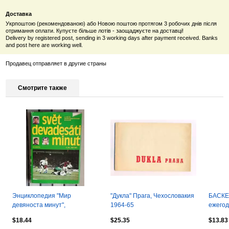
Доставка
Укрпоштою (рекомендованою) або Новою поштою протягом 3 робочих днів після
отримання оплати. Купуєте більше лотів - заощаджуєте на доставці!
Delivery by registered post, sending in 3 working days after payment received. Banks
and post here are working well.
Продавец отправляет в другие страны
Смотрите также
Энциклопедия "Мир
"Дукла" Прага, Чехословакия
БАСКЕ
девяноста минут",
1964-65
ежегод
Чехословакия 1980
Чехия 
$18.44
$25.35
$13.83