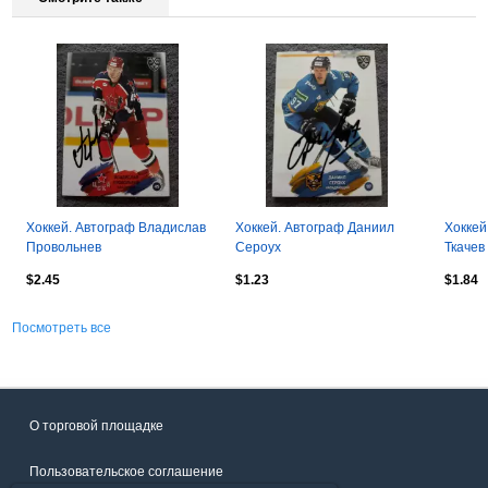
Хоккей. Автограф Владислав
Хоккей. Автограф Даниил
Хоккей
Провольнев
Сероух
Ткачев
$2.45
$1.23
$1.84
Посмотреть все
О торговой площадке
Пользовательское соглашение