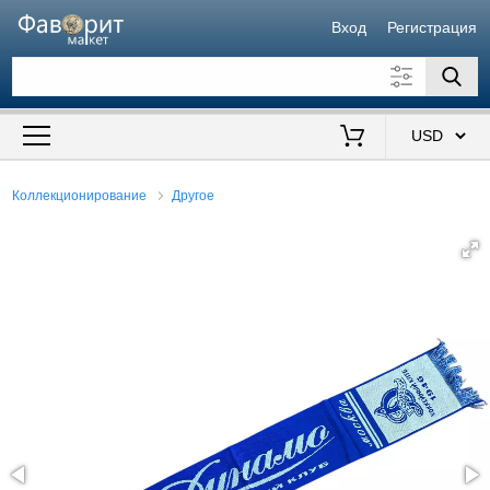
Вход
Регистрация
Искать также в описании
Цена от
до
$
Коллекционирование
Другое
Продавец