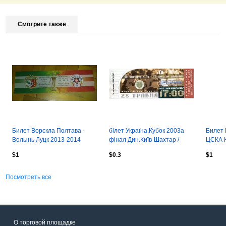
Смотрите также
Билет Ворскла Полтава -
білет Україна,Кубок 2003a
Билет 
Волынь Луцк 2013-2014
фінал Дин.Київ-Шахтар /
ЦСКА К
кубок
Ukraine Сup final match ticket
Украи
$1
$0.3
$1
Посмотреть все
О торговой площадке